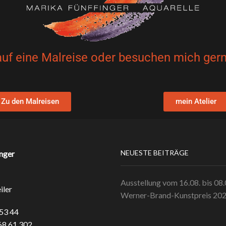
auf eine Malreise oder besuchen mich gern
Zu den Malreisen
mein Atelier
NEUESTE BEITRÄGE
nger
Ausstellung vom 16.08. bis 08
iler
Werner-Brand-Kunstpreis 20
 53 44
68 61 302