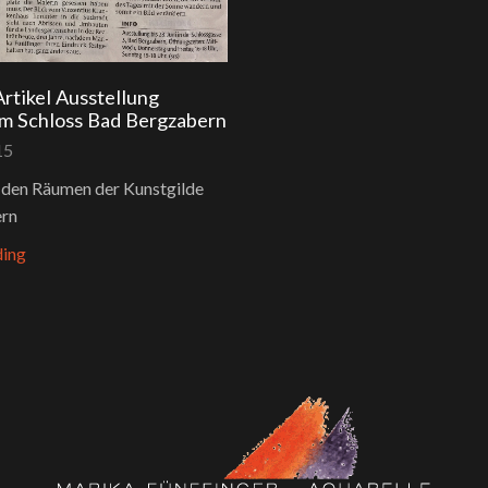
Artikel Ausstellung
am Schloss Bad Bergzabern
15
n den Räumen der Kunstgilde
rn
ding