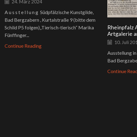
24. März 2024
A u s s t e l l u n g Südpfälzische Kunstgilde,
Bad Bergzabern , Kurtalstraße 9 (bitte dem
Rheinpfalz 
Schild P5 folgen)„Tierisch-tierisch“ Marika
Artgalerie 
Fünffinger...
10. Juli 20
Continue Reading
Ausstellung i
Bad Bergzabe
Continue Rea