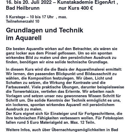
16. bis 20. Juli 2022 – Kunstakademie EigenArt ,
Bad Heilbrunn nur Kurs 400 €
5 Kurstage – 10 bis 17 Uhr
, max.
Teilnehmerzahl 10
Grundlagen und Technik
im Aquarell
Die besten Aquarelle wirken auf den Betrachter, als wären sie
ganz locker aus dem Pinsel geflossen. Um so ein spontan
wirkendes Bild zu malen und den persönlichen Ausdruck zu
finden, benötigen wir eine solide technische Grundlage.
In diesem Kurs wird die die Basis der Aquarellmalerei ermittelt:
Wir lernen, den passenden Blickpunkt und Bildausschnitt zu
wählen, die Komposition festzulegen. Wir üben, Licht und
Schatten zu setzen, die Wirkung der Kontraste und die
Farbauswahl. Viele praktische Übungen, darunter beispielsweise
die Tonwertskizze, vertiefen das Erlernte. Wir arbeiten nach
Vorlagen und setzen unser neu gewonnenes Wissen Schritt für
Schritt um. Die solide Kenntnis der Technik ermöglicht es uns,
ein lockeres, spontan wirkendes Aquarell mit persönlichem
Ausdruck zu malen.
Der Kurs eignet sich für Einsteiger und für Fortgeschrittene, die
ihre technischen Fähigkeiten verbessern wollen. Für Fotokopien
fallen rund 5 Euro Materialgeld an. Max. 12 Teiln.
Weitere Infos, auch über Übernachtungsmöglichkeiten in Bad