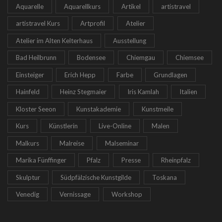
Aquarelle
Aquarellkurs
Artikel
artistravel
artistravel Kurs
Artprofil
Atelier
Atelier im Alten Kelterhaus
Ausstellung
Bad Heilbrunn
Bodensee
Chiemgau
Chiemsee
Einsteiger
Erich Hepp
Farbe
Grundlagen
Hainfeld
Heinz Stegmaier
Iris Kamlah
Italien
Kloster Seeon
Kunstakademie
Kunstmeile
Kurs
Künstlerin
Live-Online
Malen
Malkurs
Malreise
Malseminar
Marika Fünffinger
Pfalz
Presse
Rheinpfalz
Skulptur
Südpfälzische Kunstgilde
Toskana
Venedig
Vernissage
Workshop