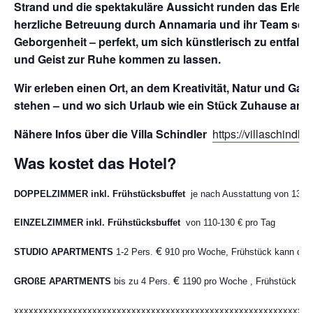
Strand und die spektakuläre Aussicht runden das Erlebni
herzliche Betreuung durch Annamaria und ihr Team scha
Geborgenheit – perfekt, um sich künstlerisch zu entfalte
und Geist zur Ruhe kommen zu lassen.
Wir erleben einen Ort, an dem Kreativität, Natur und Gas
stehen – und wo sich Urlaub wie ein Stück Zuhause anfü
Nähere Infos über die Villa Schindler
https://villaschindler
Was kostet das Hotel?
D
OPPELZIMMER
inkl. Frühstücksbuffet
je
nach Ausstattung von 130-1
EINZELZIMMER inkl. Frühstücksbuffet
von 110-130 € pro Tag
€
STUDIO APARTMENTS
1-2 Pers.
910 pro Woche, Frühstück kann daz
€
GROßE APARTMENTS
bis zu 4 Pers.
1190 pro Woche , Frühstück ka
xxxxxxxxxxxxxxxxxxxxxxxxxxxxxxxxxxxxxxxxxxxxxxxxxxxxxxxxxxxxx