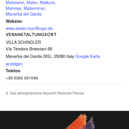
Malcesine
,
Malen
,
Malkurs
,
Malreise
,
Malseminar
,
Manerba del Garda
Website:
www.atelier-fuenffinger.de
VERANSTALTUNGSORT
VILLA SCHINDLER
Via Teodora Bresciani 68
Manerba del Garda (BS)
,
25080
Italy
Google Karte
anzeigen
Telefon
+39 0365 651046
Das atmosphärische Aquarell Reiseziel Prerow