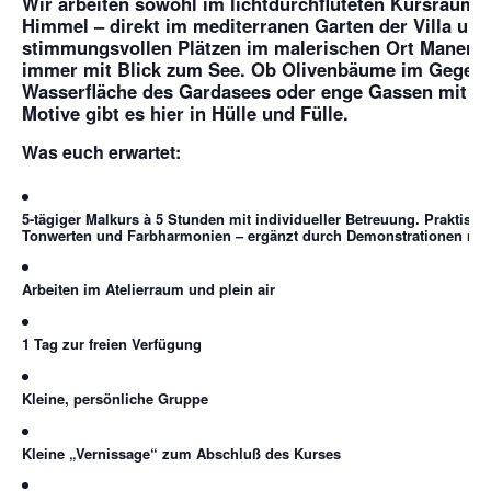
Wir arbeiten sowohl im lichtdurchfluteten Kursraum a
Himmel – direkt im mediterranen Garten der Villa un
stimmungsvollen Plätzen im malerischen Ort Manerb
immer mit Blick zum See. Ob Olivenbäume im Gegenli
Wasserfläche des Gardasees oder enge Gassen mit ita
Motive gibt es hier in Hülle und Fülle.
Was euch erwartet:
5-tägiger Malkurs à 5 Stunden mit individueller Betreuung. Praktis
Tonwerten und Farbharmonien
– ergänzt durch
Demonstrationen
mei
Arbeiten im Atelierraum und plein air
1 Tag zur freien Verfügung
Kleine, persönliche Gruppe
Kleine „Vernissage“ zum Abschluß des Kurses